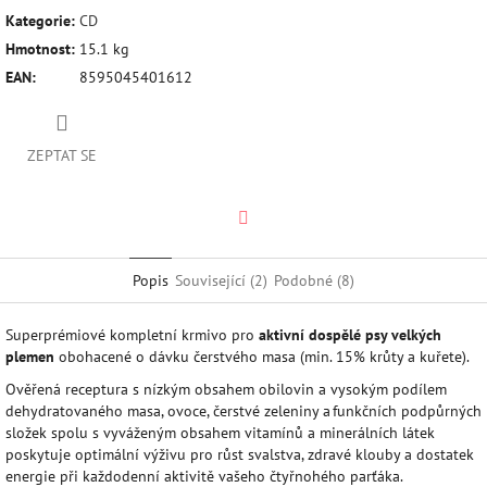
Kategorie
:
CD
Hmotnost
:
15.1 kg
EAN
:
8595045401612
ZEPTAT SE
Twitter
Popis
Související (2)
Podobné (8)
Superprémiové kompletní krmivo pro
aktivní dospělé psy velkých
plemen
obohacené o dávku čerstvého masa (min. 15% krůty a kuřete).
Ověřená receptura s nízkým obsahem obilovin a vysokým podílem
dehydratovaného masa, ovoce, čerstvé zeleniny a funkčních podpůrných
složek spolu s vyváženým obsahem vitamínů a minerálních látek
poskytuje optimální výživu pro růst svalstva, zdravé klouby a dostatek
energie při každodenní aktivitě vašeho čtyřnohého parťáka.