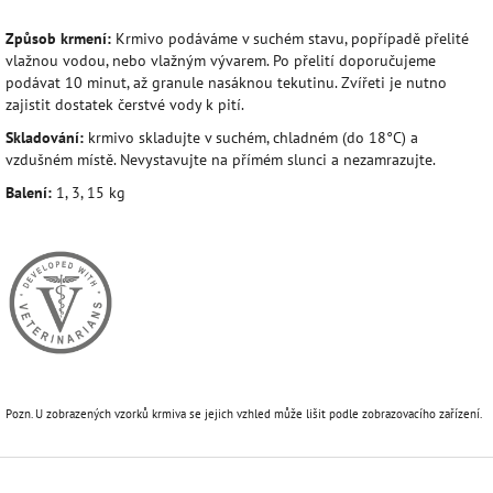
Způsob krmení:
Krmivo podáváme v suchém stavu, popřípadě přelité
vlažnou vodou, nebo vlažným vývarem. Po přelití doporučujeme
podávat 10 minut, až granule nasáknou tekutinu. Zvířeti je nutno
zajistit dostatek čerstvé vody k pití.
Skladování:
krmivo skladujte v suchém, chladném (do 18°C) a
vzdušném místě. Nevystavujte na přímém slunci a nezamrazujte.
Balení:
1, 3, 15 kg
Pozn. U zobrazených vzorků krmiva se jejich vzhled může lišit podle zobrazovacího zařízení.
Z