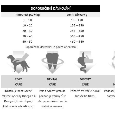
DOPORUČENÉ DÁVKOVÁNÍ
hmotnost psa v kg
denní dávka v g
1 – 10
50 – 130
10 – 20
135 – 250
20 – 30
255 – 360
30 – 40
365 – 450
40 – 50
460 – 540
Doporučené dávkování je pouze orientační.
COAT
DENTAL
DIGESTY
CARE
CARE
CARE
M
Obsahuje nenasycené
Tvar a tvrdost granule
Příznivě ovlivňuje funkci
Podporuje
mastné kyseliny Omega-6 a
podporuje zdravý růst
zažívacího traktu.
pohybo
Omega-3, které zlepšují
chrupu a snižuje tvorbu
kvalitu kůže a lesklé srsti.
zubního kamene.