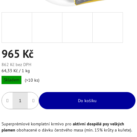
965 Kč
862 Kč bez DPH
Měrná
64,33 Kč / 1 kg
cena:
Skladem
(>10 ks)
Do košíku
Superprémiové kompletní krmivo pro
aktivní dospělé psy velkých
plemen
obohacené o dávku čerstvého masa (min. 15% krůty a kuřete).