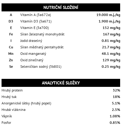
NUTRIČNÍ SLOŽENÍ
A
Vitamín A (3a672a)
19.000 m.j./kg
D3
Vitamín D3 (3a671)
1.900 m.j./kg
E
Vitamin E (3a700)
152 mg/kg
Fe
Síran železnatý monohydrát
167 mg/kg
I
Jodid draselný
0.81 mg/kg
Cu
Síran měďnatý pentahydrát
21.7 mg/kg
Mn
Oxid manganatý
48.1 mg/kg
Zn
Oxid zinečnatý
129 mg/kg
Se
Seleničitan sodný (3b801)
0.25 mg/kg
ANALYTICKÉ SLOŽKY
Hrubý protein
32%
Hrubý tuk
18%
Anorganické látky (hrubý popel)
5.1%
Hrubá vláknina
2.5%
Vápník
1.08%
Fosfor
0.85%