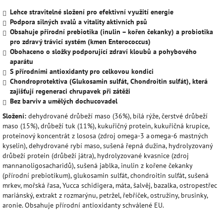
Lehce stravitelné složení pro efektivní využití energie
Podpora silných svalů a vitality aktivních psů
Obsahuje přírodní prebiotika (inulin – kořen čekanky) a probiotika
pro zdravý trávicí systém (kmen Enterococcus)
Obohaceno o složky podporující zdraví kloubů a pohybového
aparátu
S přírodními antioxidanty pro celkovou kondici
Chondroprotektiva (Glukosamin sulfát, Chondroitin sulfát), která
zajišťují regeneraci chrupavek při zátěži
Bez barviv a umělých dochucovadel
Složení:
dehydrované drůbeží maso (36%), bílá rýže, čerstvé drůbeží
maso (15%), drůbeží tuk (11%), kukuřičný protein, kukuřičná krupice,
proteinový koncentrát z lososa (zdroj omega-3 a omega-6 mastných
kyselin), dehydrované rybí maso, sušená řepná dužina, hydrolyzovaný
drůbeží protein (drůbeží játra), hydrolyzované kvasnice (zdroj
mannanoligosacharidů), sušená jablka, inulin z kořene čekanky
(přírodní prebiotikum), glukosamin sulfát, chondroitin sulfát, sušená
mrkev, mořská řasa, Yucca schidigera, máta, šalvěj, bazalka, ostropestřec
mariánský, extrakt z rozmarýnu, petržel, řebříček, ostružiny, brusinky,
aronie. Obsahuje přírodní antioxidanty schválené EU.