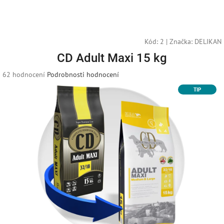
Přejít
na
obsah
Kód:
2
|
Značka:
DELIKAN
CD Adult Maxi 15 kg
Průměrné
62 hodnocení
Podrobnosti hodnocení
hodnocení
TIP
produktu
je
3,1
z
5
hvězdiček.