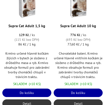
t
s
ů
p
r
o
d
Supra Cat Adult 1,5 kg
Supra Cat Adult 10 kg
u
k
129 Kč
/ ks
776 Kč
/ ks
t
(115 Kč bez DPH)
(693 Kč bez DPH)
Měrná
Měrná
ů
86 Kč / 1 kg
77,60 Kč / 1 kg
cena:
cena:
Krmivo určené hlavně kočkám
Chovatelské balení. Krmivo
žijících v bytech je složeno z
určené hlavně vnitřním kočkám je
drůbežího masa a ryb. Krmivo
složeno z drůbežího masa a ryb.
obsahuje formuli pro zabránění
Krmivo obsahuje formuli pro
tvorby chomáčků chlupů v
zabránění tvorby chomáčků
trávícím traktu.
chlupů v trávícím traktu.
SKLADEM
(>10 KS)
SKLADEM
(>10 KS)
Do košíku
Do košíku
Detail
Detail