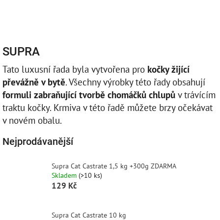
Přejít
Náku
Hledat
M
Přihlášení
na
obsah
košík
SUPRA
Tato luxusní řada byla vytvořena pro
kočky žijící
převážně v bytě
. Všechny výrobky této řady obsahují
formuli zabraňující tvorbě chomáčků chlupů
v trávícím
traktu kočky. Krmiva v této řadě můžete brzy očekávat
v novém obalu.
Nejprodávanější
Supra Cat Castrate 1,5 kg +300g ZDARMA
Skladem
(>10 ks)
129 Kč
Supra Cat Castrate 10 kg