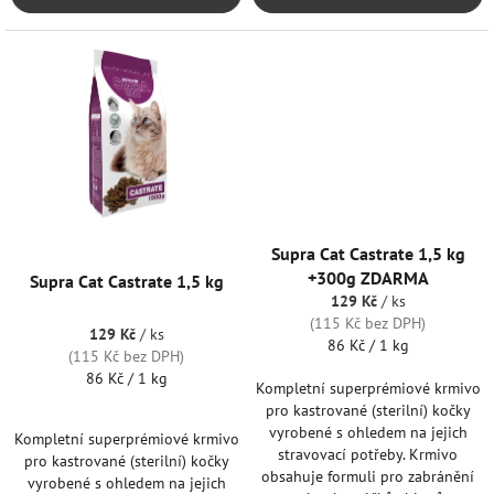
Supra Cat Castrate 1,5 kg
+300g ZDARMA
Supra Cat Castrate 1,5 kg
129 Kč
/ ks
(115 Kč bez DPH)
129 Kč
/ ks
Měrná
86 Kč / 1 kg
(115 Kč bez DPH)
cena:
Měrná
86 Kč / 1 kg
Kompletní superprémiové krmivo
cena:
pro kastrované (sterilní) kočky
vyrobené s ohledem na jejich
Kompletní superprémiové krmivo
stravovací potřeby. Krmivo
pro kastrované (sterilní) kočky
obsahuje formuli pro zabránění
vyrobené s ohledem na jejich