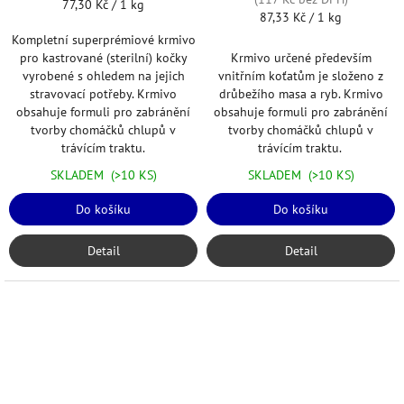
Měrná
77,30 Kč / 1 kg
Měrná
87,33 Kč / 1 kg
cena:
cena:
Kompletní superprémiové krmivo
Krmivo určené především
pro kastrované (sterilní) kočky
vnitřním koťatům je složeno z
vyrobené s ohledem na jejich
drůbežího masa a ryb. Krmivo
stravovací potřeby. Krmivo
obsahuje formuli pro zabránění
obsahuje formuli pro zabránění
tvorby chomáčků chlupů v
tvorby chomáčků chlupů v
trávícím traktu.
trávícím traktu.
SKLADEM
(>10 KS)
SKLADEM
(>10 KS)
Do košíku
Do košíku
Detail
Detail