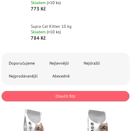
Skladem
(>10 ks)
773 Kč
Supra Cat Kitten 10 kg
Skladem
(>10 ks)
784 Kč
Ř
a
Doporučujeme
Nejlevnější
Nejdražší
z
e
Nejprodávanější
Abecedně
n
í
p
Otevřít filtr
r
o
V
d
ý
u
p
k
i