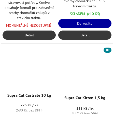
tvorby chomáčků chlupů v
stravovací potřeby. Krmivo
trávícím traktu.
obsahuje formuli pro zabránění
tvorby chomáčků chlupů v
SKLADEM
(>10 KS)
trávícím traktu.
Do košíku
MOMENTÁLNĚ NEDOSTUPNÉ
Detail
Detail
TIP
Supra Cat Castrate 10 kg
Supra Cat Kitten 1,5 kg
773 Kč
/ ks
131 Kč
/ ks
(690 Kč bez DPH)
(117 Kč bez DPH)