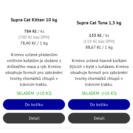
Supra Cat Kitten 10 kg
Supra Cat Tuna 1,5 kg
784 Kč
/ ks
133 Kč
/ ks
(700 Kč bez DPH)
(119 Kč bez DPH)
Měrná
78,40 Kč / 1 kg
Měrná
88,67 Kč / 1 kg
cena:
cena:
Krmivo určené především
Krmivo určené hlavně kočkám
vnitřním koťatům je složeno z
žijících v bytě s tuňákem. Krmivo
drůbežího masa a ryb. Krmivo
obsahuje formuli pro zabránění
obsahuje formuli pro zabránění
tvorby chomáčků chlupů v
tvorby chomáčků chlupů v
trávícím traktu.
trávícím traktu.
SKLADEM
(>10 KS)
SKLADEM
(>10 KS)
Do košíku
Do košíku
Detail
Detail