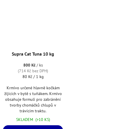
Supra Cat Tuna 10 kg
800 Kč
/ ks
(714 Kč bez DPH)
Měrná
80 Kč / 1 kg
cena:
Krmivo určené hlavně kočkám
žijících v bytě s tuňákem. Krmivo
obsahuje formuli pro zabránění
tvorby chomáčků chlupů v
trávícím traktu.
SKLADEM
(>10 KS)