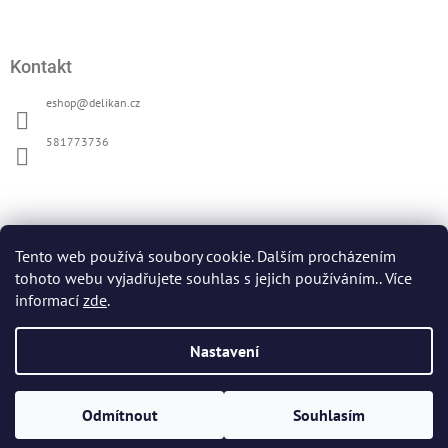
s
u
Kontakt
eshop
@
delikan.cz
581773736
Přijímáme online platby
Tento web používá soubory cookie. Dalším procházením
tohoto webu vyjadřujete souhlas s jejich používáním.. Více
informací
zde
.
Nastavení
Oficiální web DELIKAN
Copyright 2026
DELIKAN
. Všechna práva vyhrazena.
Upravit
Vytvořil Shoptet
Odmítnout
Souhlasím
nastavení cookies