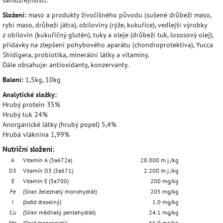
Složení:
maso a produkty živočišného původu (sušené drůbeží maso,
rybí maso, drůbeží játra), obiloviny (rýže, kukuřice), vedlejší výrobky
z obilovin (kukuřičný glutén), tuky a oleje (drůbeží tuk, lososový olej),
přídavky na zlepšení pohybového aparátu (chondroprotektiva), Yucca
Shidigera, probiotika, minerální látky a vitamíny.
Dále obsahuje: antioxidanty, konzervanty.
Balení:
1,5kg, 10kg
Analytické složky:
Hrubý protein 35%
Hrubý tuk 24%
Anorganické látky (hrubý popel) 5,4%
Hrubá vláknina 1,99%
Nutriční složení:
A
Vitamín A (3a672a)
28.000 m.j./kg
D3
Vitamín D3 (3a671)
2.200 m.j./kg
E
Vitamín E (3a700)
200 mg/kg
Fe
(Síran železnatý monohydrát)
205 mg/kg
I
(Jodid draselný)
1.0 mg/kg
Cu
(Síran měďnatý pentahydrát)
24.1 mg/kg
Mn
(Oxid manganatý)
66.0 mg/kg