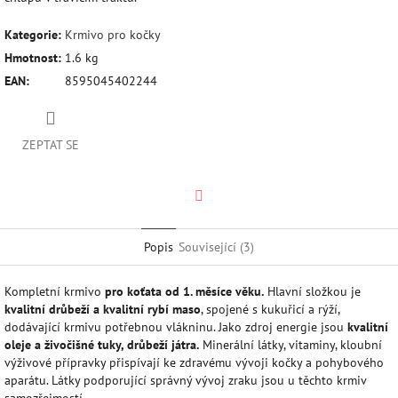
Kategorie
:
Krmivo pro kočky
Hmotnost
:
1.6 kg
EAN
:
8595045402244
ZEPTAT SE
Twitter
Popis
Související (3)
Kompletní krmivo
pro koťata od 1. měsíce věku.
Hlavní složkou je
kvalitní drůbeží a kvalitní rybí maso
, spojené s kukuřicí a rýží,
dodávající krmivu potřebnou vlákninu. Jako zdroj energie jsou
kvalitní
oleje a živočišné tuky, drůbeží játra.
Minerální látky, vitaminy, kloubní
výživové přípravky přispívají ke zdravému vývoji kočky a pohybového
aparátu. Látky podporující správný vývoj zraku jsou u těchto krmiv
samozřejmostí.