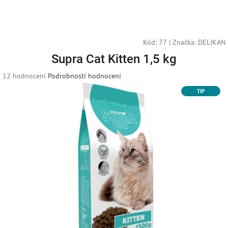
Přejít
Náku
Hledat
M
Přihlášení
na
obsah
košík
Kód:
77
|
Značka:
DELIKAN
Supra Cat Kitten 1,5 kg
Průměrné
12 hodnocení
Podrobnosti hodnocení
hodnocení
TIP
produktu
je
3,3
z
5
hvězdiček.