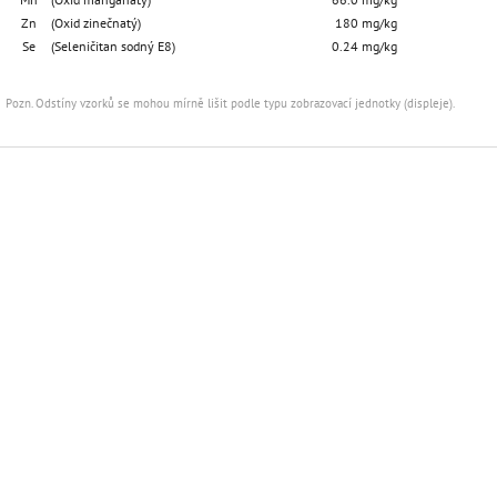
Zn
(Oxid zinečnatý)
180 mg/kg
Se
(Seleničitan sodný E8)
0.24 mg/kg
Pozn. Odstíny vzorků se mohou mírně lišit podle typu zobrazovací jednotky (displeje).
Z
á
p
a
t
í