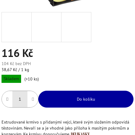
116 Kč
104 Kč bez DPH
Měrná
38,67 Kč / 1 kg
cena:
Skladem
(>10 ks)
Do košíku
Extrudované krmivo s přidanými vejci, které svým složením odpovídá
těstovinám. Nevaří se a je vhodné jako příloha k masitým pokrmům a
konzervám. Ke krmivu doporučujeme
.