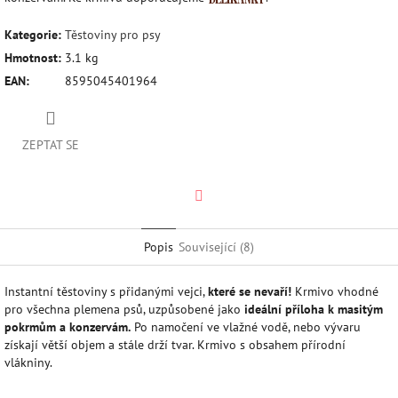
Kategorie
:
Těstoviny pro psy
Hmotnost
:
3.1 kg
EAN
:
8595045401964
ZEPTAT SE
Twitter
Popis
Související (8)
Instantní těstoviny s přidanými vejci,
které se nevaří!
Krmivo vhodné
pro všechna plemena psů, uzpůsobené jako
ideální příloha k masitým
pokrmům a
konzervám.
Po namočení ve vlažné vodě, nebo vývaru
získají větší objem a stále drží tvar. Krmivo s obsahem přírodní
vlákniny.