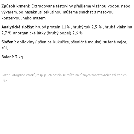
Způsob krmení:
Extrudované těstoviny přelijeme vlažnou vodou, nebo
vývarem, po nasáknutí tekutinou můžeme smíchat s masovou
konzervou, nebo masem.
Analytické složky:
hrubý protein 11% , hrubý tuk 2,5 % , hrubá vláknina
2,7 %, anorganické látky (hrubý popel) 2,6 %
Složení:
obiloviny ( pšenice, kukuřice, pšeničná mouka), sušená vejce,
sůl,.
Balení: 3 kg
Pozn.: Fotografie vzorků, resp. jejich odstín se může na různých zobrazovacích zařízeních
lišit.
Z
á
p
a
t
í