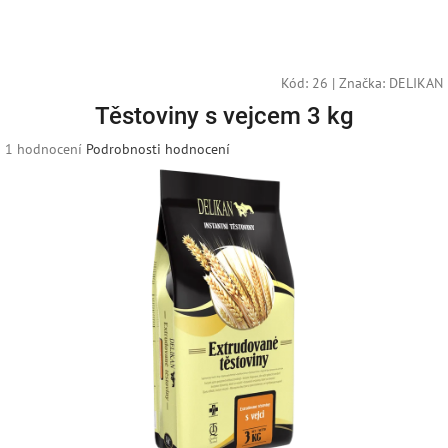
Přejít
Náku
Hledat
M
Přihlášení
na
obsah
košík
Kód:
26
|
Značka:
DELIKAN
Těstoviny s vejcem 3 kg
Průměrné
1 hodnocení
Podrobnosti hodnocení
hodnocení
produktu
je
5,0
z
5
hvězdiček.