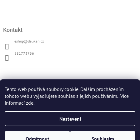
Kontakt
eshop
@
delikan.cz
581773736
Přijímáme online platby
Tento web používá soubory cookie. Dalším procházením
tohoto webu vyjadřujete souhlas s jejich používáním.. Více
informací
zde
.
Nastavení
Oficiální web DELIKAN
Copyright 2026
DELIKAN
. Všechna práva vyhrazena.
Upravit
Vytvořil Shoptet
Odmítnout
Souhlasím