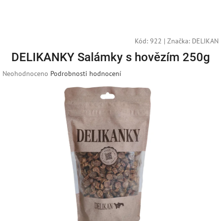
Přejít
Náku
Hledat
M
Přihlášení
na
obsah
košík
Kód:
922
|
Značka:
DELIKAN
DELIKANKY Salámky s hovězím 250g
Průměrné
Neohodnoceno
Podrobnosti hodnocení
hodnocení
produktu
je
0,0
z
5
hvězdiček.