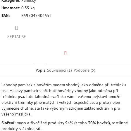
Kategorie
:
Pamlsky
Hmotnost
:
0.35 kg
EAN
:
8595045404552
ZEPTAT SE
Twitter
Popis
Související (1)
Podobné (5)
Lahodný pamlsek s hovězím masem vhodný jako odměna při tréninku
psa. Masový pamlsek s příchutí hověziny vhodný jako odměna při
tréninku psa. Tato lahodná svačinka vám i vašemu pejskovi umožní
efektivní tréninky plné malých i velkých úspěchů. Jsou proto nejen
výjimečně chutné, ale také výborným zdrojem základních živin pro
vašeho mazlíčka.
Složení:
maso a živočišné produkty 94% (z toho 30% hovězí), rostlinné
produkty, vláknina, sůl.