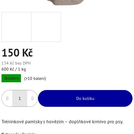
150 Kč
134 Kč bez DPH
Měrná
600 Kč / 1 kg
cena:
Skladem
(>10 balení)
Do košíku
Tréninkové pamlsky s hovězím – doplňkové krmivo pro psy.