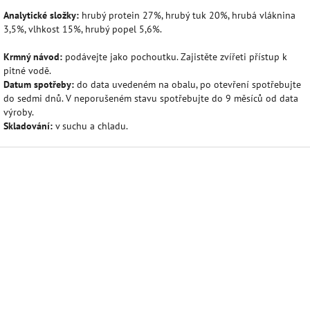
Analytické složky:
hrubý protein 27%, hrubý tuk 20%, hrubá vláknina
3,5%, vlhkost 15%, hrubý popel 5,6%.
Krmný návod:
podávejte jako pochoutku. Zajistěte zvířeti přístup k
pitné vodě.
Datum spotřeby:
do data uvedeném na obalu, po otevření spotřebujte
do sedmi dnů. V neporušeném stavu spotřebujte do 9 měsíců od data
výroby.
Skladování:
v suchu a chladu.
Z
á
p
a
t
í