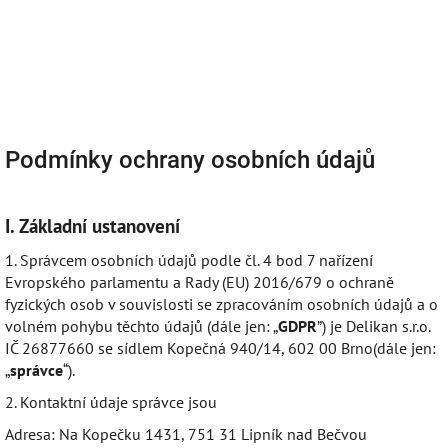
Přejít
Náku
Hledat
M
Přihlášení
na
obsah
košík
Podmínky ochrany osobních údajů
I.
Základní ustanovení
1. Správcem osobních údajů podle čl. 4 bod 7 nařízení
Evropského parlamentu a Rady (EU) 2016/679 o ochraně
fyzických osob v souvislosti se zpracováním osobních údajů a o
volném pohybu těchto údajů (dále jen: „
GDPR
”) je Delikan s.r.o.
IČ 26877660 se sídlem Kopečná 940/14, 602 00 Brno(dále jen:
„
správce
“).
2. Kontaktní údaje správce jsou
Adresa: Na Kopečku 1431, 751 31 Lipník nad Bečvou