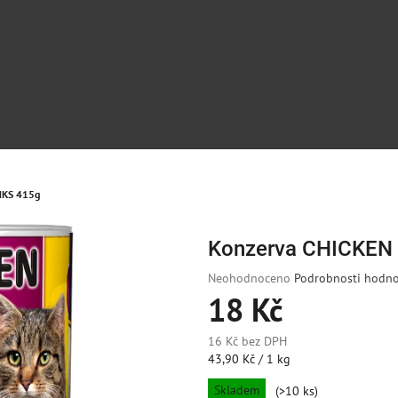
NKS 415g
Konzerva CHICKEN
Průměrné
Neohodnoceno
Podrobnosti hodno
hodnocení
18 Kč
produktu
je
16 Kč bez DPH
0,0
Měrná
43,90 Kč / 1 kg
z
cena:
5
Skladem
(>10 ks)