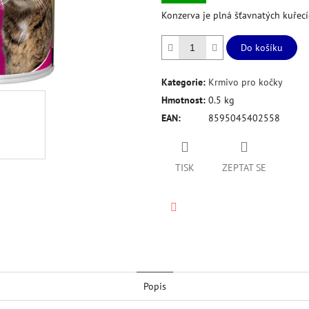
hvězdiček.
Konzerva je plná šťavnatých kuřec
Do košíku
Kategorie
:
Krmivo pro kočky
Hmotnost
:
0.5 kg
EAN
:
8595045402558
TISK
ZEPTAT SE
Twitter
Popis