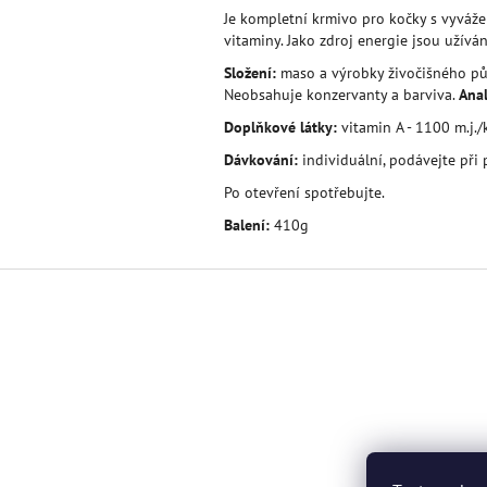
Je kompletní krmivo pro kočky s vyváž
vitaminy. Jako zdroj energie jsou užíván
Složení:
maso a výrobky živočišného půvo
Neobsahuje konzervanty a barviva.
Anal
Doplňkové látky:
vitamin A - 1100 m.j./
Dávkování:
individuální, podávejte při 
Po otevření spotřebujte.
Balení:
410g
Z
á
p
a
t
í