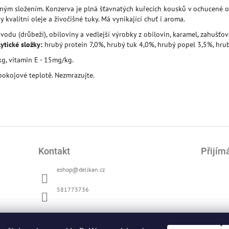
eným složením. Konzerva je plná šťavnatých kuřecích kousků v ochucené 
y kvalitní oleje a živočišné tuky. Má vynikající chuť i aroma.
du (drůbeží), obiloviny a vedlejší výrobky z obilovin, karamel, zahušťovad
ytické složky:
hrubý protein 7,0%, hrubý tuk 4,0%, hrubý popel 3,5%, hru
kg, vitamin E - 15mg/kg.
pokojové teplotě. Nezmrazujte.
Kontakt
Přijím
eshop
@
delikan.cz
581773736