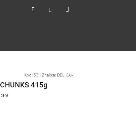
Nákupní
Hledat
Přihlášení
košík
Kód:
53
|
Značka:
DELIKAN
 CHUNKS 415g
cení