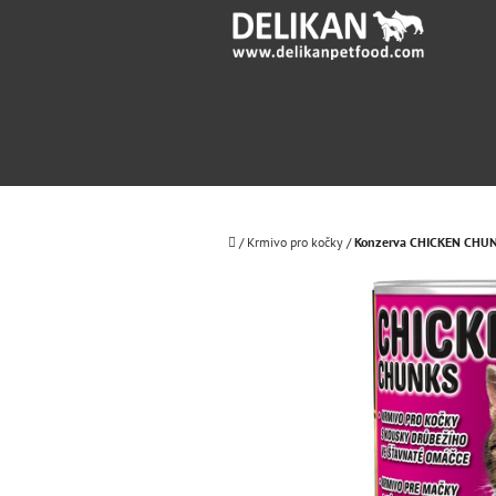
Přejít
na
obsah
Domů
/
Krmivo pro kočky
/
Konzerva CHICKEN CHU