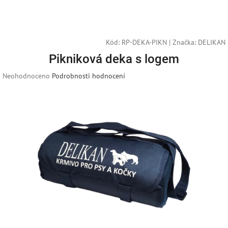
Přejít
Náku
Hledat
M
Přihlášení
na
obsah
košík
Kód:
RP-DEKA-PIKN
|
Značka:
DELIKAN
Pikniková deka s logem
Průměrné
Neohodnoceno
Podrobnosti hodnocení
hodnocení
produktu
je
0,0
z
5
hvězdiček.