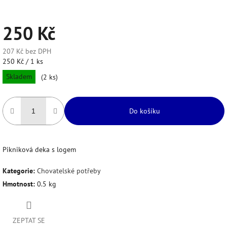
250 Kč
207 Kč bez DPH
Měrná
250 Kč / 1 ks
cena:
Skladem
(2 ks)
Do košíku
Pikniková deka s logem
Kategorie
:
Chovatelské potřeby
Hmotnost
:
0.5 kg
ZEPTAT SE