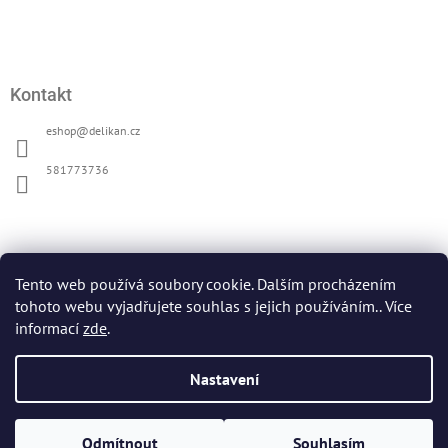
Kontakt
eshop
@
delikan.cz
581773736
Přijímáme online platby
Tento web používá soubory cookie. Dalším procházením
tohoto webu vyjadřujete souhlas s jejich používáním.. Více
informací
zde
.
Nastavení
Oficiální web DELIKAN
Copyright 2026
DELIKAN
. Všechna práva vyhrazena.
Upravit
Vytvořil Shoptet
Odmítnout
Souhlasím