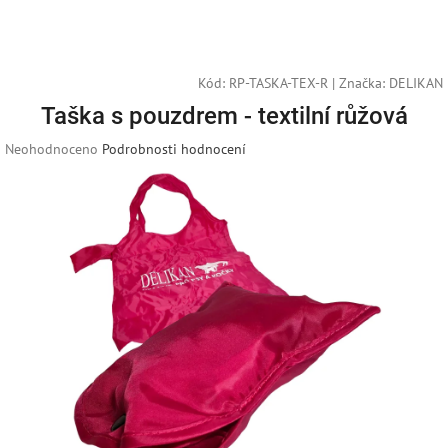
Přejít
Náku
Hledat
M
Přihlášení
na
obsah
košík
Kód:
RP-TASKA-TEX-R
|
Značka:
DELIKAN
Taška s pouzdrem - textilní růžová
Průměrné
Neohodnoceno
Podrobnosti hodnocení
hodnocení
produktu
je
0,0
z
5
hvězdiček.