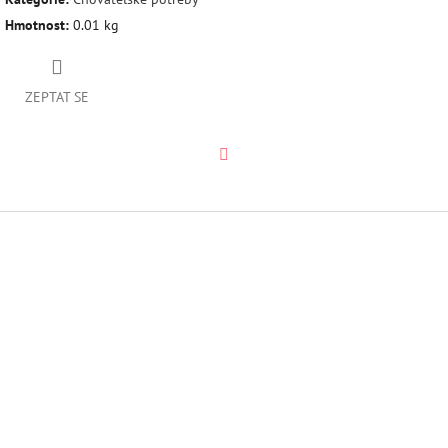
Hmotnost
:
0.01 kg
ZEPTAT SE
Twitter
Z
á
p
a
t
í