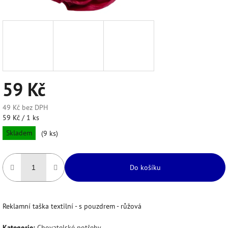
59 Kč
49 Kč bez DPH
Měrná
59 Kč / 1 ks
cena:
Skladem
(9 ks)
Do košíku
Reklamní taška textilní - s pouzdrem - růžová
Kategorie
:
Chovatelské potřeby