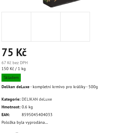
75 Kč
67 Kč bez DPH
Měrná
150 Kč / 1 kg
cena:
Skladem
Delikan deLuxe
- kompletní krmivo pro králíky - 500g
Kategorie
:
DELIKAN deLuxe
Hmotnost
:
0.6 kg
EAN
:
8595045404033
Položka byla vyprodána…