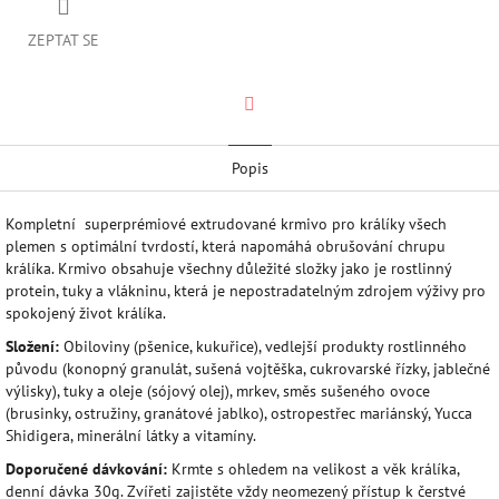
ZEPTAT SE
Twitter
Popis
Kompletní superprémiové extrudované krmivo pro králíky všech
plemen s optimální tvrdostí, která napomáhá obrušování chrupu
králíka. Krmivo obsahuje všechny důležité složky jako je rostlinný
protein, tuky a vlákninu, která je nepostradatelným zdrojem výživy pro
spokojený život králíka.
Složení:
Obiloviny (pšenice, kukuřice), vedlejší produkty rostlinného
původu (konopný granulát, sušená vojtěška, cukrovarské řízky, jablečné
výlisky), tuky a oleje (sójový olej), mrkev, směs sušeného ovoce
(brusinky, ostružiny, granátové jablko), ostropestřec mariánský, Yucca
Shidigera, minerální látky a vitamíny.
Doporučené dávkování:
Krmte s ohledem na velikost a věk králíka,
denní dávka 30g. Zvířeti zajistěte vždy neomezený přístup k čerstvé