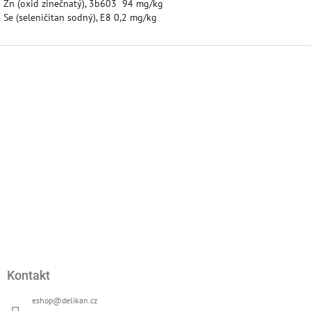
Zn (oxid zinečnatý), 3b603 94 mg/kg
Se (seleničitan sodný), E8 0,2 mg/kg
Z
á
p
a
t
í
Kontakt
eshop
@
delikan.cz