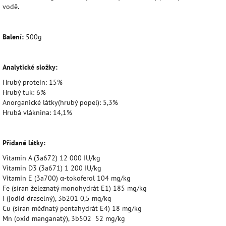
vodě.
Balení:
500g
Analytické složky:
Hrubý protein: 15%
Hrubý tuk: 6%
Anorganické látky(hrubý popel): 5,3%
Hrubá vláknina: 14,1%
Přidané látky:
Vitamin A (3a672) 12 000 IU/kg
Vitamin D3 (3a671) 1 200 IU/kg
Vitamin E (3a700) α-tokoferol 104 mg/kg
Fe (síran železnatý monohydrát E1) 185 mg/kg
I (jodid draselný), 3b201 0,5 mg/kg
Cu (síran měďnatý pentahydrát E4) 18 mg/kg
Mn (oxid manganatý), 3b502 52 mg/kg