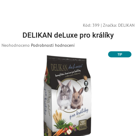
Přejít
Náku
Hledat
M
Přihlášení
na
obsah
košík
Kód:
399
|
Značka:
DELIKAN
DELIKAN deLuxe pro králíky
Průměrné
Neohodnoceno
Podrobnosti hodnocení
hodnocení
TIP
produktu
je
0,0
z
5
hvězdiček.