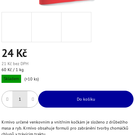
24 Kč
21 Kč bez DPH
Měrná
60 Kč / 1 kg
cena:
Skladem
(>10 ks)
Do košíku
Krmivo určené venkovním a vnitřním kočkám je složeno z drůbežího
masa a ryb. Krmivo obsahuje formuli pro zabránění tvorby chomáčků
chlupů v trávícím traktu.