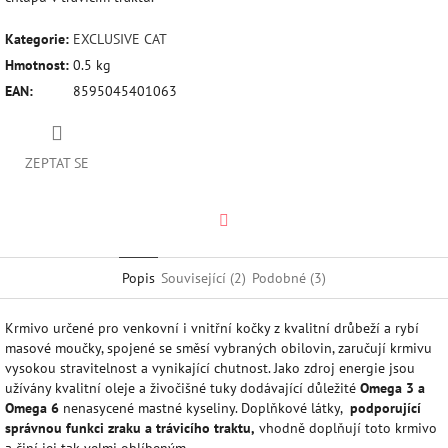
Kategorie
:
EXCLUSIVE CAT
Hmotnost
:
0.5 kg
EAN
:
8595045401063
ZEPTAT SE
Twitter
Popis
Související (2)
Podobné (3)
Krmivo určené pro venkovní i vnitřní kočky z kvalitní drůbeží a rybí
masové moučky, spojené se směsí vybraných obilovin, zaručují krmivu
vysokou stravitelnost a vynikající chutnost. Jako zdroj energie jsou
užívány kvalitní oleje a živočišné tuky dodávající důležité
Omega 3 a
Omega 6
nenasycené mastné kyseliny. Doplňkové látky,
podporující
správnou funkci zraku a trávicího traktu,
vhodně doplňují toto krmivo
a činí jej tak velmi oblíbeným.