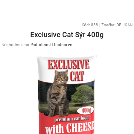
Přejít
Náku
Hledat
M
Přihlášení
na
obsah
košík
Kód:
888
|
Značka:
DELIKAN
Exclusive Cat Sýr 400g
Průměrné
Neohodnoceno
Podrobnosti hodnocení
hodnocení
produktu
je
0,0
z
5
hvězdiček.