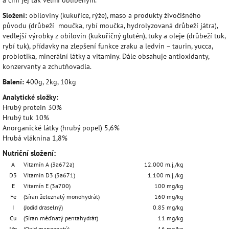
Složení:
obiloviny (kukuřice, rýže), maso a produkty živočišného
původu (drůbeží moučka, rybí moučka, hydrolyzovaná drůbeží játra),
vedlejší výrobky z obilovin (kukuřičný glutén), tuky a oleje (drůbeží tuk,
rybí tuk), přídavky na zlepšení funkce zraku a ledvin – taurin, yucca,
probiotika, minerální látky a vitaminy. Dále obsahuje antioxidanty,
konzervanty a zchutňovadla.
Balení:
400g, 2kg, 10kg
Analytické složky:
Hrubý protein 30%
Hrubý tuk 10%
Anorganické látky (hrubý popel) 5,6%
Hrubá vláknina 1,8%
Nutriční složení:
A
Vitamín A (3a672a)
12.000 m.j./kg
D3
Vitamín D3 (3a671)
1.100 m.j./kg
E
Vitamín E (3a700)
100 mg/kg
Fe
(Síran železnatý monohydrát)
160 mg/kg
I
(Jodid draselný)
0.85 mg/kg
Cu
(Síran měďnatý pentahydrát)
11 mg/kg
Mn
(Oxid manganatý)
16 mg/kg