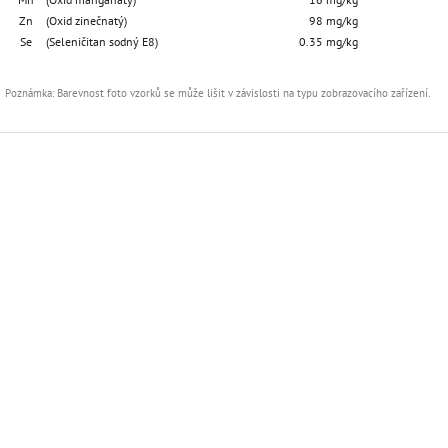
Zn
(Oxid zinečnatý)
98 mg/kg
Se
(Seleničitan sodný E8)
0.35 mg/kg
Poznámka: Barevnost foto vzorků se může lišit v závislosti na typu zobrazovacího zařízení.
Z
á
p
a
t
í