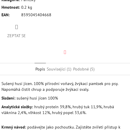
Hmotnost
:
0.2 kg
EAN
:
8595045404668
ZEPTAT SE
Twitter
Popis
Související (1)
Podobné (5)
Sušený husí jícen. 100% přírodní voňavý, žvýkací pamlsek pro psy.
Napomáhá čistit chrup a podporuje žvýkací svaly.
Složení:
sušený husí jícen 100%
Analytické složky:
hrubý protein 39,8%, hrubý tuk 11,9%, hrubá
vláknina 2,4%, vlhkost 12%, hrubý popel 33,6%.
Krmný návod:
podávejte jako pochoutku. Zajistěte zvířeti přístup k