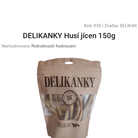
Přejít
Náku
Hledat
M
Přihlášení
na
obsah
košík
Kód:
930
|
Značka:
DELIKAN
DELIKANKY Husí jícen 150g
Průměrné
Neohodnoceno
Podrobnosti hodnocení
hodnocení
produktu
je
0,0
z
5
hvězdiček.