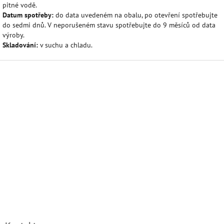
pitné vodě.
Datum spotřeby:
do data uvedeném na obalu, po otevření spotřebujte
do sedmi dnů. V neporušeném stavu spotřebujte do 9 měsíců od data
výroby.
Skladování:
v suchu a chladu.
Z
á
p
a
t
í