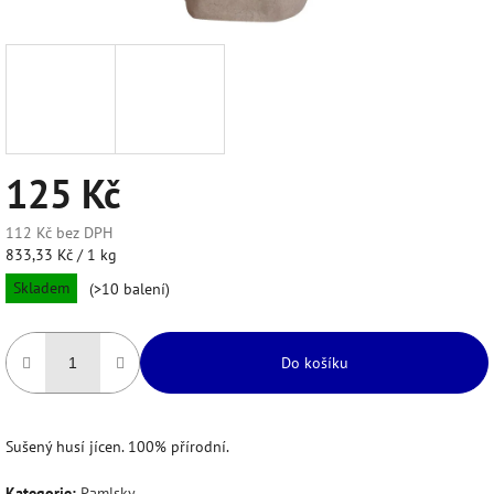
125 Kč
112 Kč bez DPH
Měrná
833,33 Kč / 1 kg
cena:
Skladem
(>10 balení)
Do košíku
Sušený husí jícen. 100% přírodní.
Kategorie
:
Pamlsky