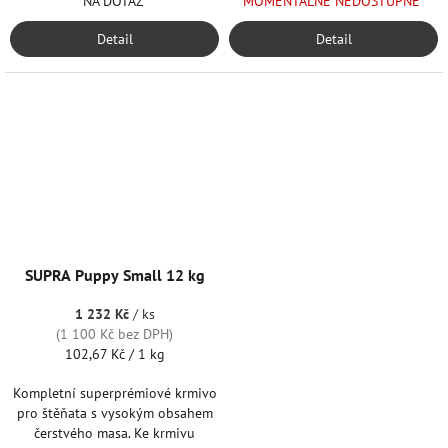
MOMENTÁLNĚ NEDOSTUPNÉ
NA DOTAZ
Detail
Detail
SUPRA Puppy Small 12 kg
1 232 Kč
/ ks
(1 100 Kč bez DPH)
Měrná
102,67 Kč / 1 kg
cena:
Kompletní superprémiové krmivo
pro štěňata s vysokým obsahem
čerstvého masa. Ke krmivu