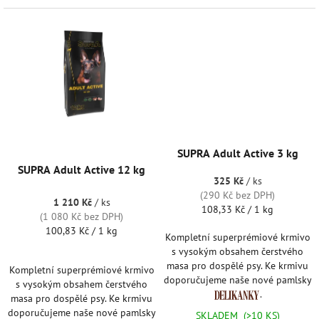
SUPRA Adult Active 3 kg
SUPRA Adult Active 12 kg
325 Kč
/ ks
(290 Kč bez DPH)
1 210 Kč
/ ks
Měrná
108,33 Kč / 1 kg
(1 080 Kč bez DPH)
cena:
Měrná
100,83 Kč / 1 kg
Kompletní superprémiové krmivo
cena:
s vysokým obsahem čerstvého
masa pro dospělé psy. Ke krmivu
Kompletní superprémiové krmivo
doporučujeme naše nové pamlsky
s vysokým obsahem čerstvého
.
masa pro dospělé psy. Ke krmivu
doporučujeme naše nové pamlsky
SKLADEM
(>10 KS)