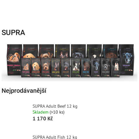
Přejít
Náku
Hledat
M
Přihlášení
na
obsah
košík
SUPRA
Nejprodávanější
SUPRA Adult Beef 12 kg
Skladem
(>10 ks)
1 170 Kč
SUPRA Adult Fish 12 kg