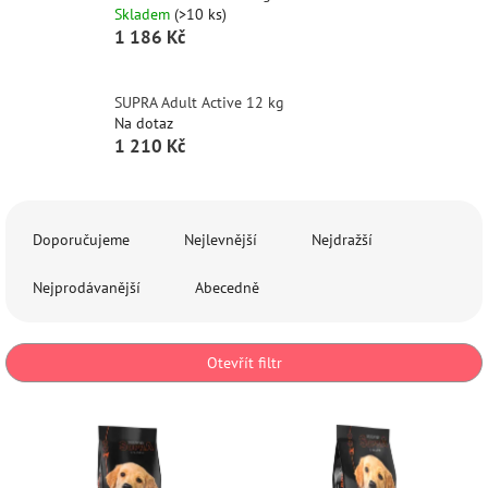
Skladem
(>10 ks)
1 186 Kč
SUPRA Adult Active 12 kg
Na dotaz
1 210 Kč
Ř
a
Doporučujeme
Nejlevnější
Nejdražší
z
e
Nejprodávanější
Abecedně
n
í
p
Otevřít filtr
r
o
V
d
ý
u
p
k
i