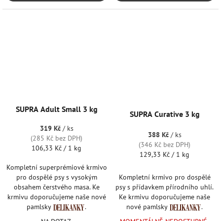
SUPRA Adult Small 3 kg
SUPRA Curative 3 kg
319 Kč
/ ks
388 Kč
/ ks
(285 Kč bez DPH)
(346 Kč bez DPH)
Měrná
106,33 Kč / 1 kg
Měrná
129,33 Kč / 1 kg
cena:
cena:
Kompletní superprémiové krmivo
Kompletní krmivo pro dospělé
pro dospělé psy s vysokým
psy s přídavkem přírodního uhlí.
obsahem čerstvého masa. Ke
Ke krmivu doporučujeme naše
krmivu doporučujeme naše nové
nové pamlsky
.
pamlsky
.