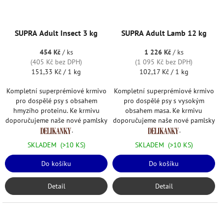
SUPRA Adult Insect 3 kg
SUPRA Adult Lamb 12 kg
454 Kč
/ ks
1 226 Kč
/ ks
(405 Kč bez DPH)
(1 095 Kč bez DPH)
Měrná
Měrná
151,33 Kč / 1 kg
102,17 Kč / 1 kg
cena:
cena:
Kompletní superprémiové krmivo
Kompletní superprémiové krmivo
pro dospělé psy s obsahem
pro dospělé psy s vysokým
hmyzího proteinu. Ke krmivu
obsahem masa. Ke krmivu
doporučujeme naše nové pamlsky
doporučujeme naše nové pamlsky
.
.
SKLADEM
(>10 KS)
SKLADEM
(>10 KS)
Do košíku
Do košíku
Detail
Detail