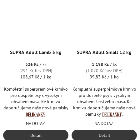
SUPRA Adult Lamb 3 kg
SUPRA Adult Small 12 kg
326 Kč
/ ks
1 198 Kč
/ ks
(291 Kč bez DPH)
(1 070 Kč bez DPH)
Měrná
Měrná
108,67 Kč / 1 kg
99,83 Kč / 1 kg
cena:
cena:
Kompletní superprémiové krmivo
Kompletní superprémiové krmivo
pro dospělé psy s vysokým
pro dospělé psy s vysokým
obsahem masa. Ke krmivu
obsahem čerstvého masa. Ke
doporučujeme naše nové pamlsky
krmivu doporučujeme naše nové
.
pamlsky
.
NA DOTAZ
NA DOTAZ
Detail
Detail