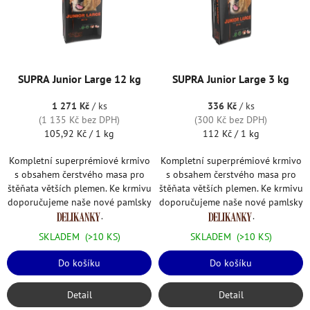
t
s
ů
p
r
o
d
SUPRA Junior Large 12 kg
SUPRA Junior Large 3 kg
u
k
1 271 Kč
/ ks
336 Kč
/ ks
t
(1 135 Kč bez DPH)
(300 Kč bez DPH)
Měrná
Měrná
ů
105,92 Kč / 1 kg
112 Kč / 1 kg
cena:
cena:
Kompletní superprémiové krmivo
Kompletní superprémiové krmivo
s obsahem čerstvého masa pro
s obsahem čerstvého masa pro
štěňata větších plemen. Ke krmivu
štěňata větších plemen. Ke krmivu
doporučujeme naše nové pamlsky
doporučujeme naše nové pamlsky
.
.
SKLADEM
(>10 KS)
SKLADEM
(>10 KS)
Do košíku
Do košíku
Detail
Detail