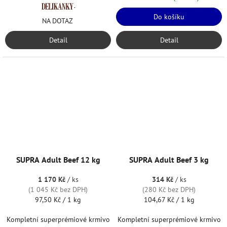
.
Do košíku
NA DOTAZ
Detail
Detail
SUPRA Adult Beef 12 kg
SUPRA Adult Beef 3 kg
1 170 Kč
/ ks
314 Kč
/ ks
(1 045 Kč bez DPH)
(280 Kč bez DPH)
Měrná
Měrná
97,50 Kč / 1 kg
104,67 Kč / 1 kg
cena:
cena:
Kompletní superprémiové krmivo
Kompletní superprémiové krmivo