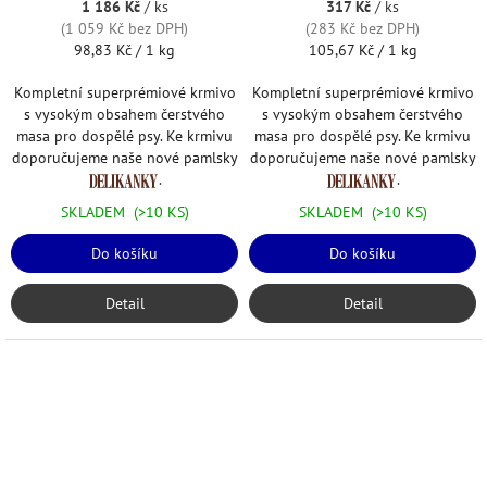
1 186 Kč
/ ks
317 Kč
/ ks
(1 059 Kč bez DPH)
(283 Kč bez DPH)
Měrná
Měrná
98,83 Kč / 1 kg
105,67 Kč / 1 kg
cena:
cena:
Kompletní superprémiové krmivo
Kompletní superprémiové krmivo
s vysokým obsahem čerstvého
s vysokým obsahem čerstvého
masa pro dospělé psy. Ke krmivu
masa pro dospělé psy. Ke krmivu
doporučujeme naše nové pamlsky
doporučujeme naše nové pamlsky
.
.
SKLADEM
(>10 KS)
SKLADEM
(>10 KS)
Do košíku
Do košíku
Detail
Detail