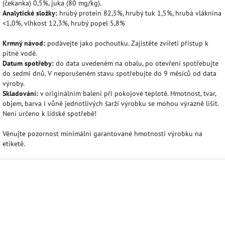
(čekanka) 0,5%, juka (80 mg/kg).
Analytické složky:
hrubý protein 82,5%, hrubý tuk 1,5%, hrubá vláknina
<1,0%, vlhkost 12,3%, hrubý popel 5,8%
Krmný návod:
podávejte jako pochoutku. Zajistěte zvířeti přístup k
pitné vodě.
Datum spotřeby:
do data uvedeném na obalu, po otevření spotřebujte
do sedmi dnů. V neporušeném stavu spotřebujte do 9 měsíců od data
výroby.
Skladování:
v originálním balení při pokojové teplotě. Hmotnost, tvar,
objem, barva i vůně jednotlivých šarží výrobku se mohou výrazně lišit.
Není určeno k lidské spotřebě!
Věnujte pozornost minimální garantované hmotnosti výrobku na
etiketě.
Z
á
p
a
t
í