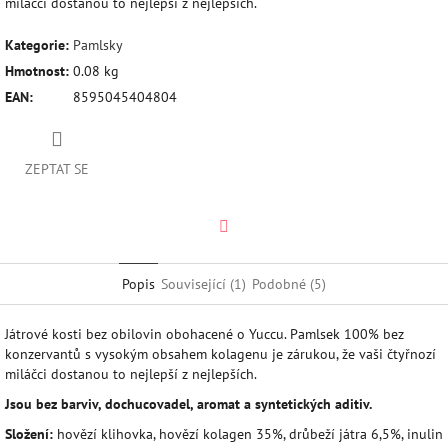
miláčci dostanou to nejlepší z nejlepších.
Kategorie
:
Pamlsky
Hmotnost
:
0.08 kg
EAN
:
8595045404804
ZEPTAT SE
Twitter
Popis
Související (1)
Podobné (5)
Játrové kosti bez obilovin obohacené o Yuccu. Pamlsek 100% bez
konzervantů s vysokým obsahem kolagenu je zárukou, že vaši čtyřnozí
miláčci dostanou to nejlepší z nejlepších.
Jsou bez barviv, dochucovadel, aromat a syntetických aditiv.
Složení:
hovězí klihovka, hovězí kolagen 35%, drůbeží játra 6,5%, inulin