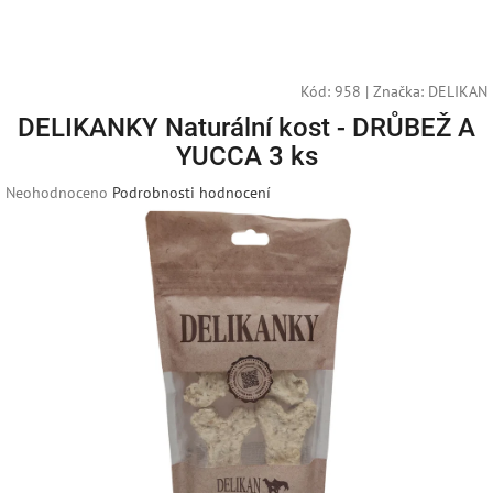
Přejít
Náku
Hledat
M
Přihlášení
na
obsah
košík
Kód:
958
|
Značka:
DELIKAN
DELIKANKY Naturální kost - DRŮBEŽ A
YUCCA 3 ks
Průměrné
Neohodnoceno
Podrobnosti hodnocení
hodnocení
produktu
je
0,0
z
5
hvězdiček.