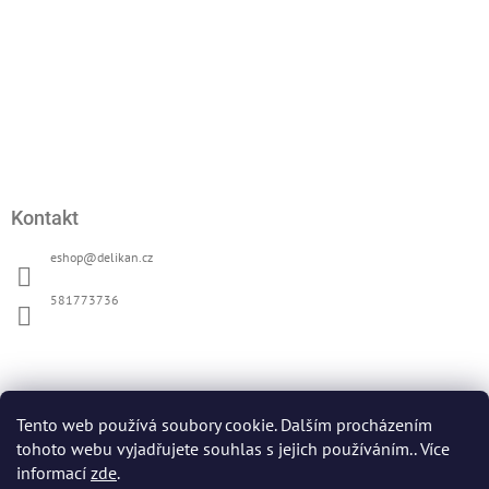
Kontakt
eshop
@
delikan.cz
581773736
Přijímáme online platby
Tento web používá soubory cookie. Dalším procházením
tohoto webu vyjadřujete souhlas s jejich používáním.. Více
informací
zde
.