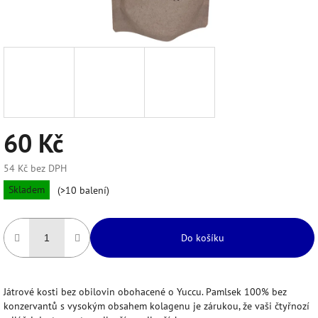
60 Kč
54 Kč bez DPH
Měrná
Skladem
(>10 balení)
cena:
Do košíku
Játrové kosti bez obilovin obohacené o Yuccu. Pamlsek 100% bez
konzervantů s vysokým obsahem kolagenu je zárukou, že vaši čtyřnozí