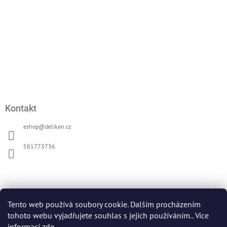
í
Kontakt
eshop
@
delikan.cz
581773736
Přijímáme online platby
Tento web používá soubory cookie. Dalším procházením
tohoto webu vyjadřujete souhlas s jejich používáním.. Více
informací
zde
.