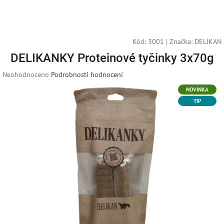
Přejít
Náku
Hledat
M
Přihlášení
na
obsah
košík
Kód:
3001
|
Značka:
DELIKAN
DELIKANKY Proteinové tyčinky 3x70g
Průměrné
Neohodnoceno
Podrobnosti hodnocení
hodnocení
NOVINKA
produktu
TIP
je
0,0
z
5
hvězdiček.