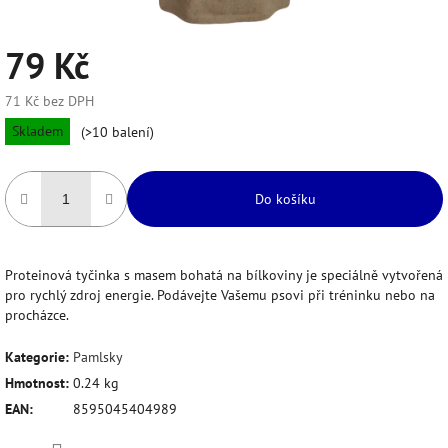
79 Kč
71 Kč bez DPH
Měrná
Skladem
(>10 balení)
cena:
Do košíku
Proteinová tyčinka s masem bohatá na bílkoviny je speciálně vytvořená
pro rychlý zdroj energie. Podávejte Vašemu psovi při tréninku nebo na
procházce.
Kategorie
:
Pamlsky
Hmotnost
:
0.24 kg
EAN
:
8595045404989