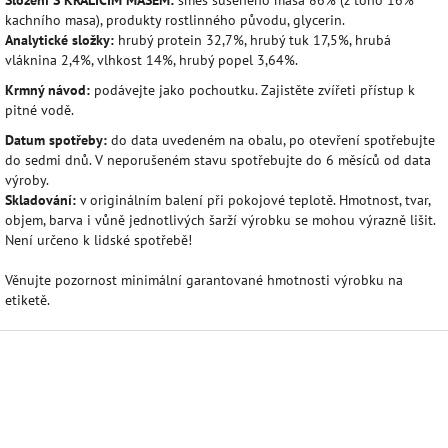
kachního masa), produkty rostlinného původu, glycerin.
Analytické složky:
hrubý protein 32,7%, hrubý tuk 17,5%, hrubá
vláknina 2,4%, vlhkost 14%, hrubý popel 3,64%.
Krmný návod:
podávejte jako pochoutku. Zajistěte zvířeti přístup k
pitné vodě.
Datum spotřeby:
do data uvedeném na obalu, po otevření spotřebujte
do sedmi dnů. V neporušeném stavu spotřebujte do 6 měsíců od data
výroby.
Skladování:
v originálním balení při pokojové teplotě. Hmotnost, tvar,
objem, barva i vůně jednotlivých šarží výrobku se mohou výrazně lišit.
Není určeno k lidské spotřebě!
Věnujte pozornost minimální garantované hmotnosti výrobku na
etiketě.
Z
á
p
a
t