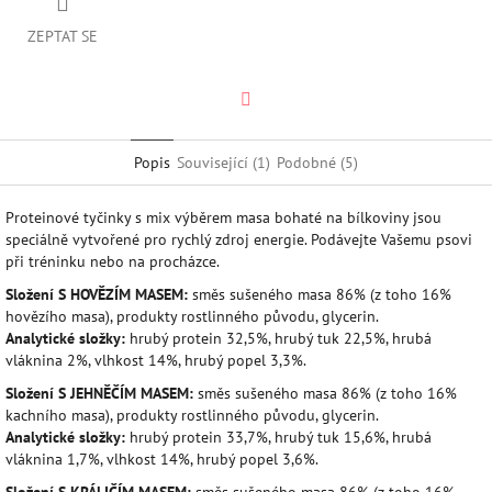
ZEPTAT SE
Twitter
Popis
Související (1)
Podobné (5)
Proteinové tyčinky s mix výběrem masa bohaté na bílkoviny jsou
speciálně vytvořené pro rychlý zdroj energie. Podávejte Vašemu psovi
při tréninku nebo na procházce.
Složení S HOVĚZÍM MASEM:
směs sušeného masa 86% (z toho 16%
hovězího masa), produkty rostlinného původu, glycerin.
Analytické složky:
hrubý protein 32,5%, hrubý tuk 22,5%, hrubá
vláknina 2%, vlhkost 14%, hrubý popel 3,3%.
Složení S JEHNĚČÍM MASEM:
směs sušeného masa 86% (z toho 16%
kachního masa), produkty rostlinného původu, glycerin.
Analytické složky:
hrubý protein 33,7%, hrubý tuk 15,6%, hrubá
vláknina 1,7%, vlhkost 14%, hrubý popel 3,6%.
Složení S KRÁLIČÍM MASEM:
směs sušeného masa 86% (z toho 16%